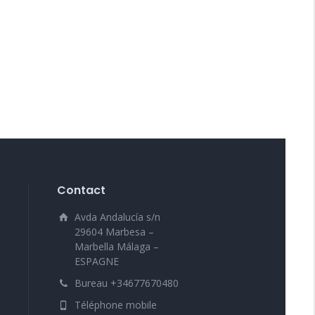
Contact
Avda Andalucía s/n
29604 Marbesa –
Marbella Málaga –
ESPAGNE
Bureau +34677670480
Téléphone mobile