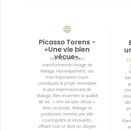
Picasso Torens -
«Une vie bien
u
vécue».
Les Tours Picasso
L'
transformeront l'image de
Malaga. Historiquement, ces
M
trois imposantes tours
Mis
constituent le projet immobilier
p
le plus impressionnant de
cen
Malaga. Elles incarnent la qualité
rési
de vie : « Une vie bien vécue ».
ult
Avec ce projet, Malaga se
pr
positionne comme une ville
cosmopolite et innovante,
Band
offrant tout ce dont un citoyen
a