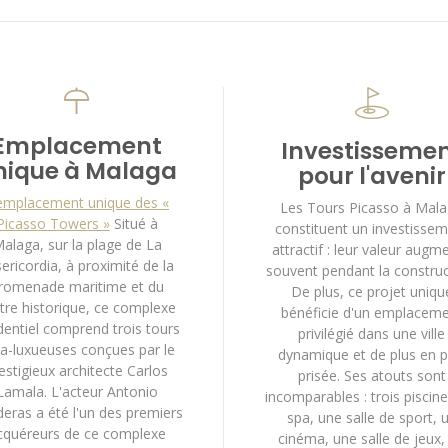
Emplacement
Investisseme
nique à Malaga
pour l'avenir
emplacement unique des «
Les Tours Picasso à Mal
Picasso Towers »
Situé à
constituent un investisse
alaga, sur la plage de La
attractif : leur valeur augm
ericordia, à proximité de la
souvent pendant la construc
romenade maritime et du
De plus, ce projet uniqu
tre historique, ce complexe
bénéficie d'un emplacem
dentiel comprend trois tours
privilégié dans une ville
ra-luxueuses conçues par le
dynamique et de plus en p
estigieux architecte Carlos
prisée. Ses atouts sont
Lamala. L'acteur Antonio
incomparables : trois piscine
eras a été l'un des premiers
spa, une salle de sport, 
cquéreurs de ce complexe
cinéma, une salle de jeux,